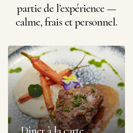
partie
de
l’expérience
—
calme,
frais
et
personnel.
Dîner à la carte