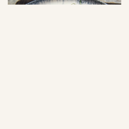
Ricette tradizionali
cretesi