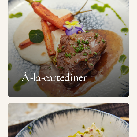
À-la-cartediner