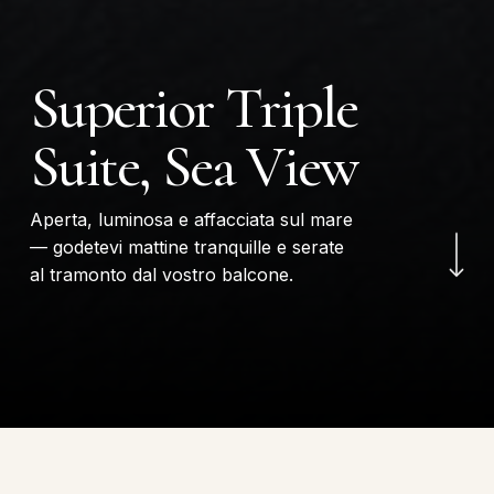
S
u
p
e
r
i
o
r
T
r
i
p
l
e
S
u
i
t
e
,
S
e
a
V
i
e
w
Navigate to the next
Aperta, luminosa e affacciata sul mare
— godetevi mattine tranquille e serate
al tramonto dal vostro balcone.
SUPERIOR TRIPLE SUITE, SEA VIEW