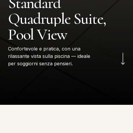
S
t
a
n
d
a
r
d
Q
u
a
d
r
u
p
l
e
S
u
i
t
e
,
P
o
o
l
V
i
e
w
Navigate to the next
Confortevole e pratica, con una
rilassante vista sulla piscina — ideale
per soggiorni senza pensieri.
STANDARD
QUADRUPLE
SUITE, POOL VIEW