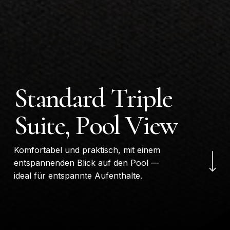
S
t
a
n
d
a
r
d
T
r
i
p
l
e
S
u
i
t
e
,
P
o
o
l
V
i
e
w
Navigate to the next
Komfortabel und praktisch, mit einem
entspannenden Blick auf den Pool —
ideal für entspannte Aufenthalte.