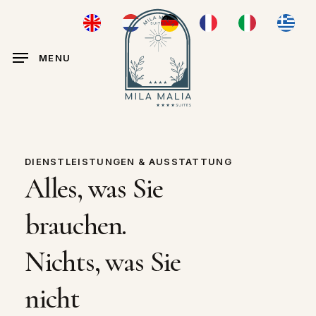
Skip
ENGLISH
NEDERLANDS
DEUTSCH
FRANÇAIS
ITALIANO
ΕΛΛΗΝ
to
main
MENU
content
DIENSTLEISTUNGEN & AUSSTATTUNG
Alles,
was
Sie
brauchen.
Nichts,
was
Sie
nicht